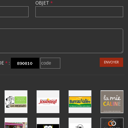
OBJET
*
DE
*
:
ENVOYER