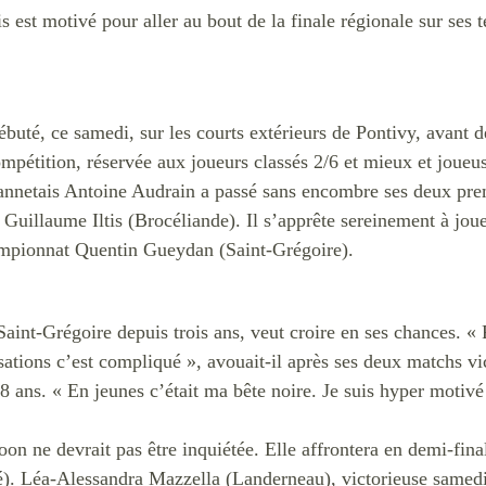
est motivé pour aller au bout de la finale régionale sur ses t
uté, ce samedi, sur les courts extérieurs de Pontivy, avant d
ompétition, réservée aux joueurs classés 2/6 et mieux et joueu
Vannetais Antoine Audrain a passé sans encombre ses deux pre
 Guillaume Iltis (Brocéliande). Il s’apprête sereinement à joue
hampionnat Quentin Gueydan (Saint-Grégoire).
aint-Grégoire depuis trois ans, veut croire en ses chances. « 
sations c’est compliqué », avouait-il après ses deux matchs v
 ans. « En jeunes c’était ma bête noire. Je suis hyper motivé 
n ne devrait pas être inquiétée. Elle affrontera en demi-fina
bé). Léa-Alessandra Mazzella (Landerneau), victorieuse samed