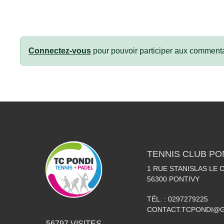
Connectez-vous
pour pouvoir participer aux commenta
TENNIS CLUB PO
1 RUE STANISLAS LE
56300
PONTIVY
TÉL. :
0297279225
CONTACT.TCPONDI@
56797
VISITES