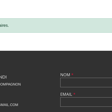
ires.
NOM
*
NDI
 COMPAGNON
EMAIL
*
GMAIL.COM