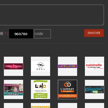
DE
*
:
ENVOYER