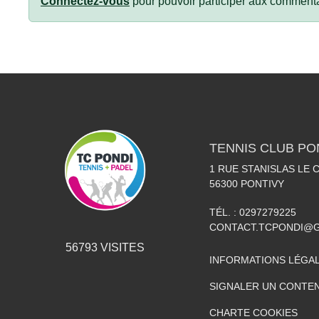
Connectez-vous
pour pouvoir participer aux commenta
TENNIS CLUB PO
1 RUE STANISLAS LE
56300
PONTIVY
TÉL. :
0297279225
CONTACT.TCPONDI@
56793
VISITES
INFORMATIONS LÉGA
SIGNALER UN CONTEN
CHARTE COOKIES