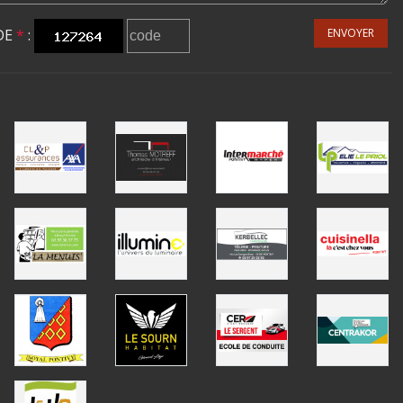
DE
*
:
ENVOYER