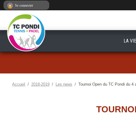
Panneau de gestion des cookies
Se connecter
LA VI
Accueil
2018-2019
Les news
Tournoi Open du TC Pondi du 4 au
TOURNOI