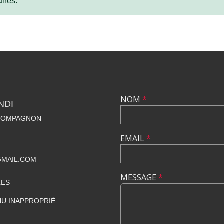
ires.
NOM
*
NDI
 COMPAGNON
EMAIL
*
GMAIL.COM
MESSAGE
*
LES
U INAPPROPRIÉ